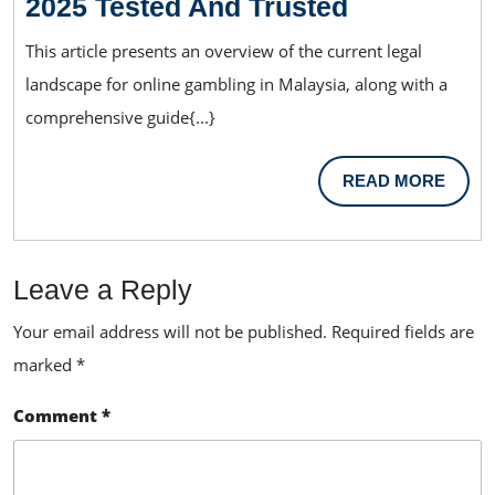
Best
2025 Tested And Trusted
Online
This article presents an overview of the current legal
Casinos
landscape for online gambling in Malaysia, along with a
In
comprehensive guide{...}
Malaysia
2025
READ
READ MORE
Tested
MORE
And
Trusted
Leave a Reply
Your email address will not be published.
Required fields are
marked
*
Comment
*