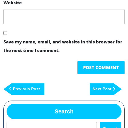
Website
Save my name, email, and website in this browser for
the next time I comment.
Post
Previous
Next
Previous Post
Next Post
navigation
Post
Post
Search