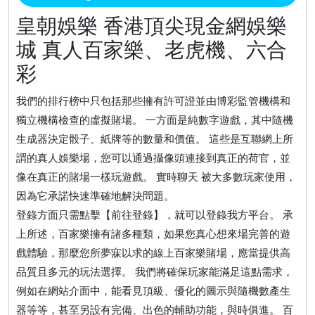
2025
樂
皇朝娛樂 香港頂尖現金網娛樂
香
城 真人百家樂、老虎機、六合
港
頂
彩
尖
現
我們的排行榜中只包括那些擁有許可證並由博彩監管機構和
金
獨立機構檢查的虛擬賭場。 一方面是純數字遊戲，其中隨機
網
生成器決定骰子、紙牌等的數量和價值。 這些是互聯網上所
娛
謂的真人娛樂場，您可以通過攝像頭連接到真正的荷官，並
樂
像在真正的賭場一樣玩遊戲。 實時聊天 被大多數玩家使用，
城
因為它承諾快速準確地解決問題。
真
登錄方面只需點擊【前往登錄】，就可以登錄我方平台。 承
人
上所述，百家樂擁有諸多種類，如果您真心想來場完善的遊
百
家
戲體驗，那麼您所夢寐以求的線上百家樂賭場，應當提供高
樂、
品質且多元的玩法選擇。 我們將確保玩家能滿足這點需求，
老
例如在網站介面中，能看見頂級、優化的圖示與隨機數產生
虎
器等等，甚至另設有完備、出色的輔助功能，與時俱進。 百