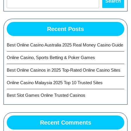
Search
Recent Posts
Best Online Casino Australia 2025 Real Money Casino Guide
Online Casino, Sports Betting & Poker Games
Best Online Casinos in 2025 Top-Rated Online Casino Sites
Online Casino Malaysia 2025 Top 10 Trusted Sites
Best Slot Games Online Trusted Casinos
Recent Comments