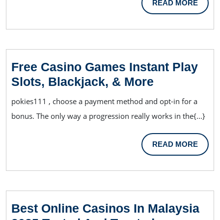
READ
READ MORE
In
MORE
India
Baji
Live
Free Casino Games Instant Play
Free
Slots, Blackjack, & More
Casino
pokies111 , choose a payment method and opt-in for a
Games
bonus. The only way a progression really works in the{...}
Instant
Play
READ
READ MORE
Slots,
MORE
Blackjack,
&
More
Best Online Casinos In Malaysia