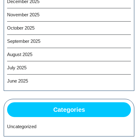
December 2025
November 2025
October 2025
September 2025
August 2025
July 2025
June 2025
Categories
Uncategorized