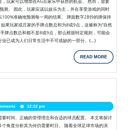
，玩家可以增加在AG百家乐中获胜的机会。 然而，需要
家
预测。 因此，玩家应该以娱乐为主，并在享受游戏的同时
乐
100%准确地预测每一局的结果。 牌面数字2到9的牌保持
平
。 如果玩家或庄家的手牌点数总和为8或9点，这被称为”自然
台
的手牌点数总和都不是8或9点，那么根据特定规则，可能会
已成为人们日常生活中不可或缺的一部分。{...}
READ
READ MORE
MORE
07
omments
12:22 pm
多个角度分析其为何仍需要时日。 随着全球足球市场的演