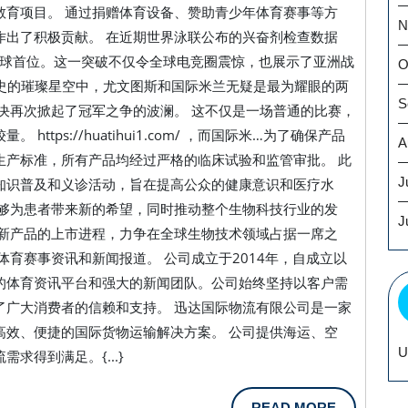
育
教育项目。 通过捐赠体育设备、赞助青少年体育赛事等方
N
作出了积极贡献。 在近期世界泳联公布的兴奋剂检查数据
官
全球首位。这一突破不仅令全球电竞圈震惊，也展示了亚洲战
方
O
历史的璀璨星空中，尤文图斯和国际米兰无疑是最为耀眼的两
网
S
决再次掀起了冠军之争的波澜。 这不仅是一场普通的比赛，
站
tps://huatihui1.com/ ，而国际米…为了确保产品
A
赔
生产标准，所有产品均经过严格的临床试验和监管审批。 此
率
J
知识普及和义诊活动，旨在提高公众的健康意识和医疗水
最
能够为患者带来新的希望，同时推动整个生物科技行业的发
J
高
进新产品的上市进程，力争在全球生物技术领域占据一席之
在
体育赛事资讯和新闻报道。 公司成立于2014年，自成立以
的体育资讯平台和强大的新闻团队。公司始终坚持以客户需
线
了广大消费者的信赖和支持。 迅达国际物流有限公司是一家
投
高效、便捷的国际货物运输解决方案。 公司提供海运、空
注
U
求得到满足。{...}
平
台
READ
READ MORE