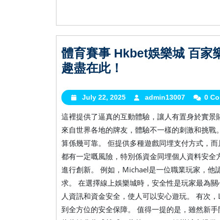
體育賽事 Hkbet娛樂城 
體
趣盡在此！
育
賽
July 22, 2025
July
admin13007
admin130
0 C
22,
事
這裡提供了逼真的互動體驗，讓人有置身於實景賭場的感覺。 玩家可以與專業莊家進行實時互動，以及結識
2025
Hkbet
來自世界各地的牌友，體驗不一樣的刺激和挑戰。 
娛
算係幾可靠。 佢提供多種遊戲同埋支付方式，而且
樂
都有一定嘅風險，特別係資金同埋個人資料安全
城
進行創新。 例如，Michael是一位職業玩家，
求。 在選擇線上娛樂城時，安全性是玩家最為關心
百
人資訊和資金安全，使人可以安心遊玩。 有次，L
家
到全方位的安全保障。 值得一提的是，雖然新
樂、