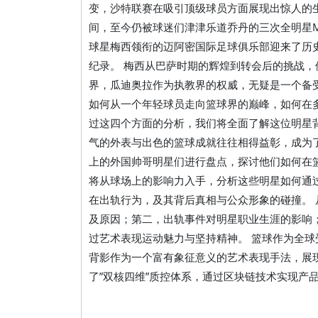
变，沙特联赛在吸引顶级球员方面展现出惊人的
间，至今仍被球迷们津津乐道乔丹的三次全明星MV
球星梅西领衔的迈阿密国际足球俱乐部迎来了历
纪录。 梅西从巴萨时期的辉煌到转会后的挑战，
界，瓜迪奥拉作为执教界的权威，无疑是一个备
如何从一个年轻球员走向篮球界的巅峰，如何在
过这四个方面的分析，我们将全面了解这位明星背后的奋
气的外表与出色的篮球成就往往相得益彰，成为
上的外国帅哥明星们进行盘点，探讨他们如何在
将从球场上的影响力入手，分析这些明星如何通
在出轨行为，及其背后真相与公众形象的碰撞。
及原因；第二，出轨事件对明星职业生涯的影响
过艺术表现运动魅力与坚持精神。 篮球作为全
背影作为一个富有象征意义的艺术表现手法，展
了”双核四维”质控体系，通过区块链技术实现产品全生