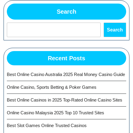
Search
Search
Recent Posts
Best Online Casino Australia 2025 Real Money Casino Guide
Online Casino, Sports Betting & Poker Games
Best Online Casinos in 2025 Top-Rated Online Casino Sites
Online Casino Malaysia 2025 Top 10 Trusted Sites
Best Slot Games Online Trusted Casinos