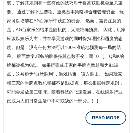
戏，了解其规则和一些有效的技巧对于提高获胜机会至关重
要。 通过了解下注选项、遵循基本策略和合理管理资金，玩
家可以增加在AG百家乐中获胜的机会。 然而，需要注意的
是，AG百家乐的结果是随机的，无法准确预测。 因此，玩家
应该以娱乐为主，并在享受游戏的同时保持理性和适度的态
度。但是，没有任何方法可以100%准确地预测每一局的结
果。 牌面数字2到9的牌保持其点数不变，而10、J、Q和K的
牌都被视为0点。 如果玩家或庄家的手牌点数总和为8或9
点，这被称为”自然胜利”，游戏结束，该方胜出。 如果玩家
和庄家的手牌点数总和都不是8或9点，那么根据特定规则，
可能会发放第三张牌。随着科技的飞速发展，在线娱乐行业
已成为人们日常生活中不可或缺的一部分。{...}
READ
READ MORE
MORE