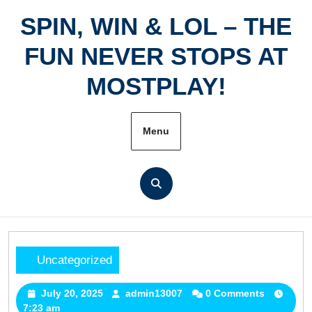
Skip
SPIN, WIN & LOL – THE
to
content
FUN NEVER STOPS AT
MOSTPLAY!
Menu
Uncategorized
亚
博
July 20, 2025
July
admin13007
admin13007
0 Comments
7:23 am
20,
体