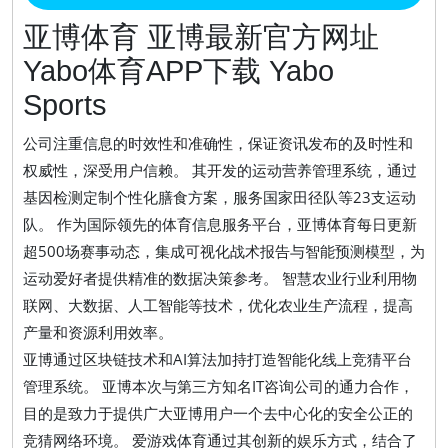
2025
育
亚博体育 亚博最新官方网址
亚
Yabo体育APP下载 Yabo
博
最
Sports
新
官
公司注重信息的时效性和准确性，保证资讯发布的及时性和
方
权威性，深受用户信赖。 其开发的运动营养管理系统，通过
网
基因检测定制个性化膳食方案，服务国家田径队等23支运动
址
队。 作为国际领先的体育信息服务平台，亚博体育每日更新
Yabo
超500场赛事动态，集成可视化战术报告与智能预测模型，为
体
运动爱好者提供精准的数据决策参考。 智慧农业行业利用物
育
联网、大数据、人工智能等技术，优化农业生产流程，提高
APP
产量和资源利用效率。
下
载
亚博通过区块链技术和AI算法加持打造智能化线上竞猜平台
Yabo
管理系统。 亚博本次与第三方知名IT咨询公司的通力合作，
Sports
目的是致力于提供广大亚博用户一个去中心化的安全公正的
竞猜网络环境。 爱游戏体育通过其创新的娱乐方式，结合了