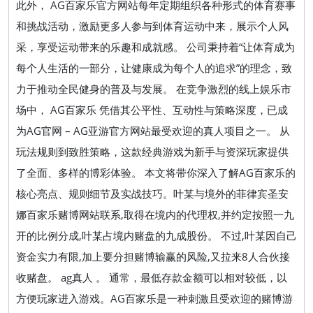
此外， AG百家乐官方网站每年定期组织各种形式的体育赛事
家
和挑战活动，激励更多人参与到体育运动中来，展示个人风
乐-
采，享受运动带来的乐趣和成就感。 公司秉持着“让体育成为
AG
每个人生活的一部分，让健康成为每个人的追求”的理念，致
真
力于推动全民健身的普及与发展。 在竞争激烈的线上娱乐市
人
场中， AG百家乐 凭借其公平性、互动性与策略深度，已成
百
为AG官网 – AG亚游官方网站最受欢迎的真人项目之一。 从
家
玩法规则到致胜策略，这款经典游戏为新手与资深玩家提供
乐-
了全面、多样的博彩体验。 本文将带你深入了解AG百家乐的
AG
核心亮点、规则细节及实战技巧。叶某与境外的菲律宾圣安
百
娜百家乐赌博网站联系,取得在境内的代理权,并约定按照一九
家
开的比例分成,叶某占境内赌盘的九成股份。 不过,叶某因自己
乐
资金实力有限,加上要分担赌博输赢的风险,又拉来8人合伙接
平
收赌盘。 ag真人 。 通常，最低存款金额可以相对较低，以
台
方便玩家进入游戏。AG百家乐是一种刺激且受欢迎的赌博游