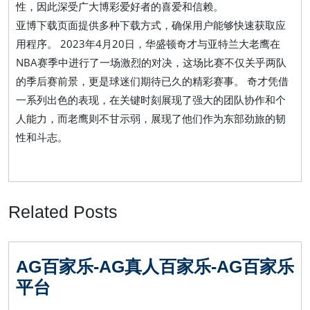
性，因此深受广大博彩爱好者的喜爱和信赖。
亚博下载页面提供多种下载方式，确保用户能够快速获取应
用程序。 2023年4月20日，华盛顿奇才与亚特兰大老鹰在
NBA赛季中进行了一场激烈的对决，这场比赛不仅关乎两队
的季后赛前景，更是球迷们期待已久的精彩赛事。 奇才凭借
一系列出色的表现，在关键时刻展现了强大的团队协作和个
人能力，而老鹰则不甘示弱，展现了他们作为东部劲旅的韧
性和斗志。
Related Posts
AG百家乐-AG真人百家乐-AG百家乐
AG
平台
百