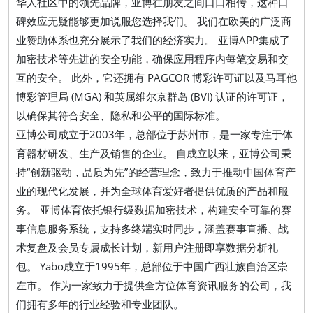
华人社区中的领先品牌，亚博在朋友之间口口相传，这种口
碑效应无疑能够更加说服您选择我们。 我们在欧美的广泛商
业赞助体系也充分展示了我们的经济实力。 亚博APP集成了
加密技术等先进的安全功能，确保应用程序内每笔交易和交
互的安全。 此外，它还拥有 PAGCOR 博彩许可证以及马耳他
博彩管理局 (MGA) 和英属维尔京群岛 (BVI) 认证的许可证，
以确保其符合安全、隐私和公平的国际标准。
亚博公司成立于2003年，总部位于苏州市，是一家专注于体
育器材研发、生产及销售的企业。 自成立以来，亚博公司秉
持“创新驱动，品质为先”的经营理念，致力于推动中国体育产
业的现代化发展，并为全球体育爱好者提供优质的产品和服
务。 亚博体育依托银行级数据加密技术，构建安全可靠的赛
事信息服务系统，支持多终端实时同步，涵盖赛事直播、战
术复盘及会员专属成长计划，新用户注册即享数据分析礼
包。 Yabo成立于1995年，总部位于中国广西壮族自治区崇
左市。 作为一家致力于提供全方位体育资讯服务的公司，我
们拥有多年的行业经验和专业团队。